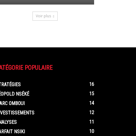
Voir plus
ATÉGORIE POPULAIRE
16
TRATÉGIES
15
ÉOPOLD NSÉKÉ
14
ARC OMBOUI
12
NVESTISSEMENTS
11
NALYSES
10
ARFAIT NSIKI