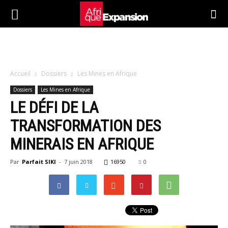
Accueil
Dossiers
Les Mines en Afrique
Dossiers
Les Mines en Afrique
LE DÉFI DE LA
TRANSFORMATION DES
MINERAIS EN AFRIQUE
Par
Parfait SIKI
-
7 juin 2018
16950
0