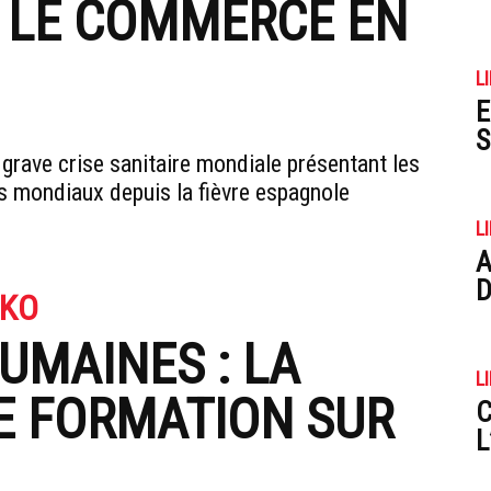
 LE COMMERCE EN
L
E
S
grave crise sanitaire mondiale présentant les
s mondiaux depuis la fièvre espagnole
L
A
D
EKO
UMAINES : LA
L
E FORMATION SUR
C
L