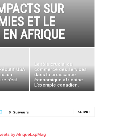
IMPACTS SUR
IES ET LE
EN AFRIQUE
Le rôle crucial du
exécutif USA
commerce des services
ansion
dans la croissance
re n’est
économique africaine.
L’exemple canadien.
SUIVRE
0
Suiveurs
weets by AfriqueExpMag