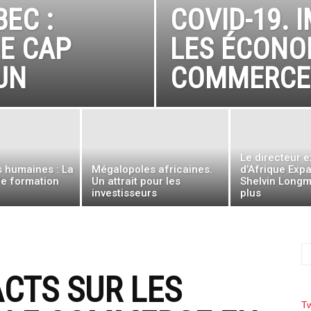
EC :
COVID-19. 
LE CAP
LES ÉCONOM
UN
COMMERCE 
Le directeur 
 humaines : La
Mégalopoles africaines.
d’Afrique Exp
le formation
Un attrait pour les
Shelvin Longmi
e
investisseurs
plus
ACTS SUR LES
T