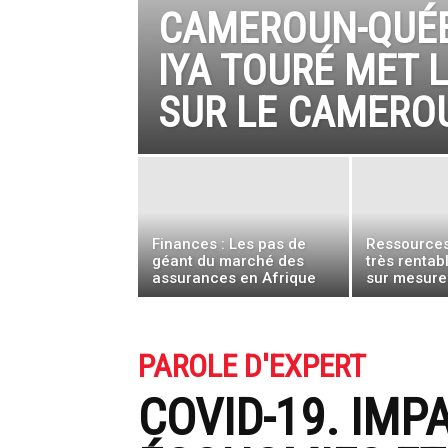
CAMEROUN-QUÉB
IYA TOURÉ MET 
SUR LE CAMERO
Finances : Les pas de
Ressources
géant du marché des
très rentab
assurances en Afrique
sur mesur
PAROLE D'EXPERT
COVID-19. IMP